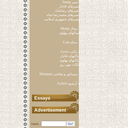
Stamp تمبر-
تمبرهای قاجار
تمبرهای رضاشاه
تمبرهای محمدرضا شاه
تمبرهای جمهوری اسلامی
Medal مدال -
مدالهای پهلوی
Coin سکه -
Cover پاکت -
پاکتهای قاجار
پاکتهای پهلوی
پاکت مهر روز
Miniature مینیاتور و نقاشی -
Archive آرشیو -
Essays
Advertisement
Search :